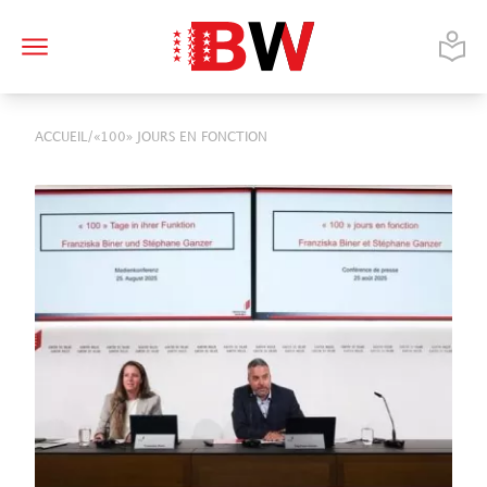
/
ACCUEIL
«100» JOURS EN FONCTION