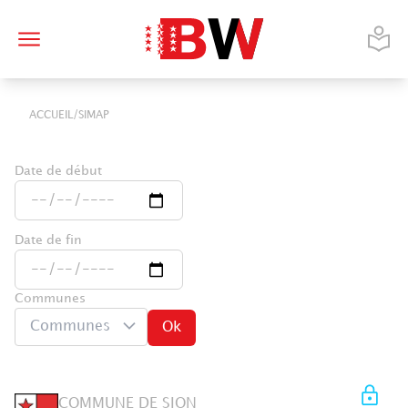
/
ACCUEIL
SIMAP
Date de début
Date de fin
Communes
Communes
Ok
COMMUNE DE SION