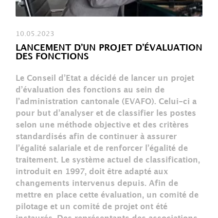
10.05.2023
LANCEMENT D’UN PROJET D’ÉVALUATION
DES FONCTIONS
Le Conseil d’Etat a décidé de lancer un projet
d’évaluation des fonctions au sein de
l’administration cantonale (EVAFO). Celui-ci a
pour but d’analyser et de classifier les postes
selon une méthode objective et des critères
standardisés afin de continuer à assurer
l’égalité salariale et de renforcer l’égalité de
traitement. Le système actuel de classification,
introduit en 1997, doit être adapté aux
changements intervenus depuis. Afin de
mettre en place cette évaluation, un comité de
pilotage et un comité de projet ont été