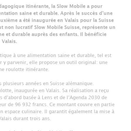
dagogique itinérante, la Slow Mobile a pour
entation saine et durable. Après le succès d’une
uxième a été inaugurée en Valais pour la Suisse
ut non lucratif Slow Mobile Suisse, représente un
 et durable auprès des enfants. Il bénéficie
 Valais.
tique à une alimentation saine et durable, tel est
r y parvenir, elle propose un outil original: une
 roulotte itinérante.
s plusieurs années en Suisse alémanique.
tte, inaugurée en Valais. Sa réalisation a reçu
s d’abord basée à Lens et de l’Agenda 2030 de
eur de 96 932 francs. Ce montant couvre en partie
en espace culinaire. Il garantit également la mise à
alais durant trois ans.