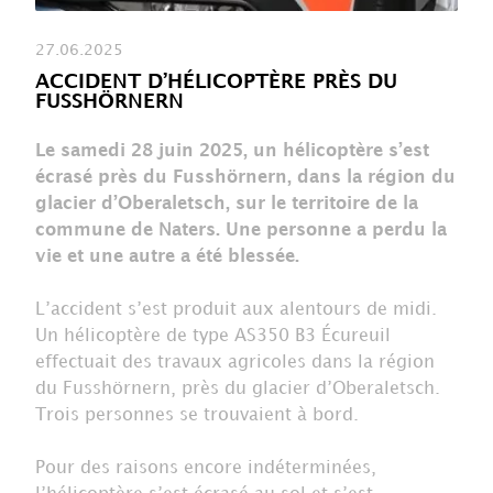
27.06.2025
ACCIDENT D’HÉLICOPTÈRE PRÈS DU
FUSSHÖRNERN
Le samedi 28 juin 2025, un hélicoptère s’est
écrasé près du Fusshörnern, dans la région du
glacier d’Oberaletsch, sur le territoire de la
commune de Naters. Une personne a perdu la
vie et une autre a été blessée.
L’accident s’est produit aux alentours de midi.
Un hélicoptère de type AS350 B3 Écureuil
effectuait des travaux agricoles dans la région
du Fusshörnern, près du glacier d’Oberaletsch.
Trois personnes se trouvaient à bord.
Pour des raisons encore indéterminées,