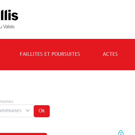
FAILLITES ET POURSUITES
ACTES
munes
ommunes
Ok