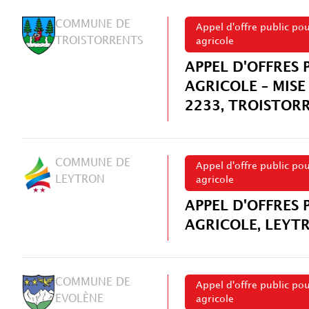
COMMUNE DE
Appel d'offre public po
TROISTORRENTS
agricole
APPEL D'OFFRES 
AGRICOLE – MISE
2233, TROISTOR
COMMUNE DE
Appel d'offre public po
LEYTRON
agricole
APPEL D'OFFRES 
AGRICOLE, LEYT
COMMUNE DE
Appel d'offre public po
EVOLÈNE
agricole