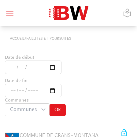
/
ACCUEIL
FAILLITES ET POURSUITES
Date de début
Date de fin
Communes
Communes
Ok
COMMUNE DE CRANS-MONTANA