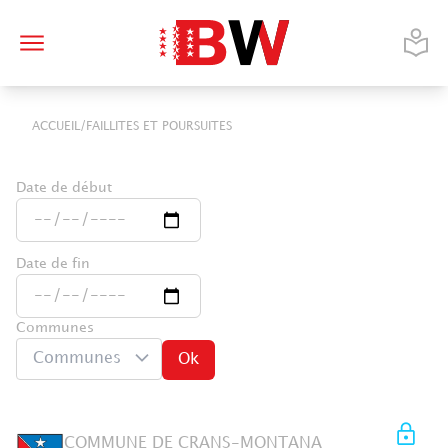
/
ACCUEIL
FAILLITES ET POURSUITES
Date de début
Date de fin
Communes
Communes
Ok
COMMUNE DE CRANS-MONTANA