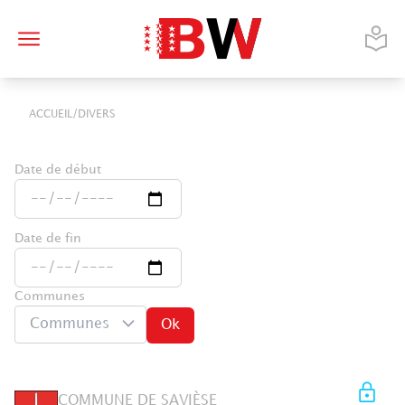
/
ACCUEIL
DIVERS
Date de début
Date de fin
Communes
Communes
Ok
COMMUNE DE SAVIÈSE