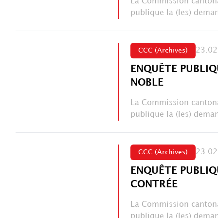
La Commission cantona
publique la (les) deman
23.02
CCC (Archives)
ENQUÊTE PUBLIQ
NOBLE
La Commission cantona
publique la (les) deman
23.02
CCC (Archives)
ENQUÊTE PUBLIQ
CONTRÉE
La Commission cantona
publique la (les) deman