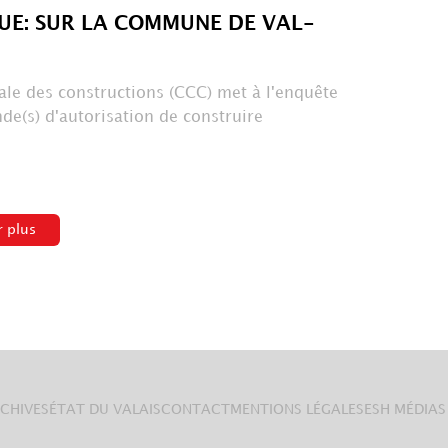
UE: SUR LA COMMUNE DE VAL-
le des constructions (CCC) met à l'enquête
de(s) d'autorisation de construire
r plus
CHIVES
ÉTAT DU VALAIS
CONTACT
MENTIONS LÉGALES
ESH MÉDIAS