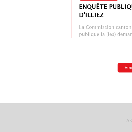
ENQUÊTE PUBLIQ
D’ILLIEZ
La Commission cantona
publique la (les) deman
Voi
AR