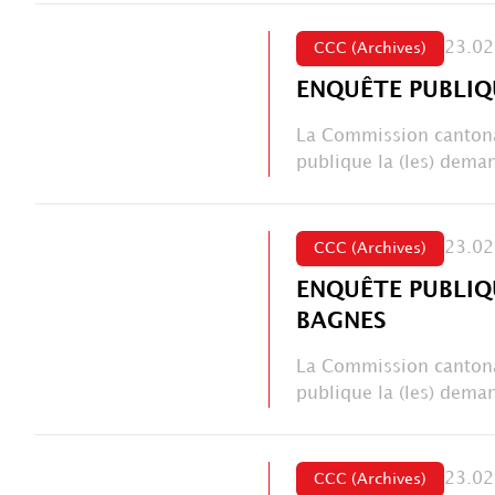
23.02
CCC (Archives)
ENQUÊTE PUBLIQ
La Commission cantona
publique la (les) deman
23.02
CCC (Archives)
ENQUÊTE PUBLIQ
BAGNES
La Commission cantona
publique la (les) deman
23.02
CCC (Archives)