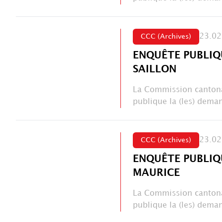
23.02
CCC (Archives)
ENQUÊTE PUBLIQ
SAILLON
La Commission cantona
publique la (les) deman
23.02
CCC (Archives)
ENQUÊTE PUBLIQ
MAURICE
La Commission cantona
publique la (les) deman