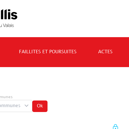
FAILLITES ET POURSUITES
ACTES
munes
ommunes
Ok