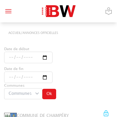
/
ACCUEIL
ANNONCES OFFICIELLES
Date de début
Date de fin
Communes
Communes
Ok
COMMUNE DE CHAMPÉRY