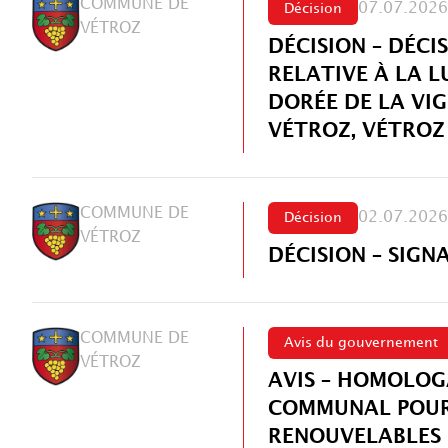
COMMUNE DE
07.07.2026
Décision
VÉTROZ
DÉCISION – DÉCI
RELATIVE À LA 
DORÉE DE LA VI
VÉTROZ, VÉTROZ
COMMUNE DE
02.07.2026
Décision
VÉTROZ
DÉCISION – SIGN
COMMUNE DE
Avis du gouvernement
VÉTROZ
AVIS – HOMOLOG
COMMUNAL POUR 
RENOUVELABLES 