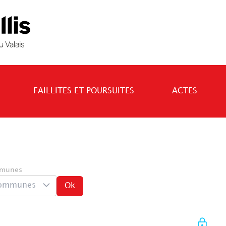
FAILLITES ET POURSUITES
ACTES
munes
ommunes
Ok