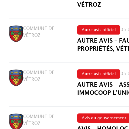
VÉTROZ
COMMUNE DE
05.
Autre avis officiel
VÉTROZ
AUTRE AVIS – FA
PROPRIÉTÉS, VÉ
COMMUNE DE
05.
Autre avis officiel
VÉTROZ
AUTRE AVIS – A
IMMOCOOP L'UN
COMMUNE DE
Avis du gouvernement
VÉTROZ
AVIS – HOMOLOG