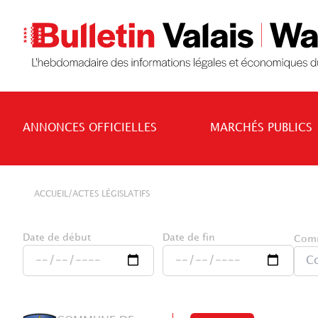
ANNONCES OFFICIELLES
MARCHÉS PUBLICS
/
ACCUEIL
ACTES LÉGISLATIFS
Date de début
Date de fin
Com
C