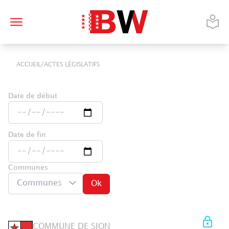
/
ACCUEIL
ACTES LÉGISLATIFS
Date de début
Date de fin
Communes
Communes
Ok
COMMUNE DE SION