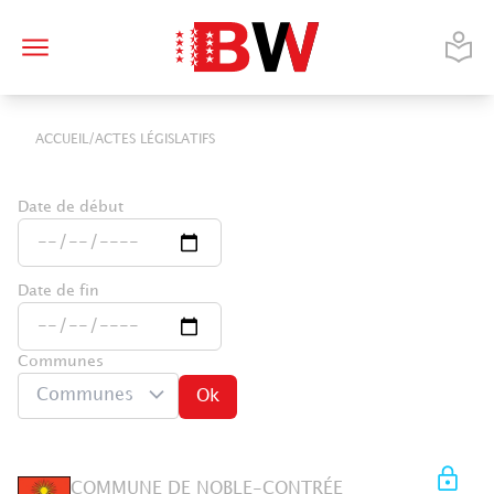
/
ACCUEIL
ACTES LÉGISLATIFS
Date de début
Date de fin
Communes
Communes
Ok
COMMUNE DE NOBLE-CONTRÉE