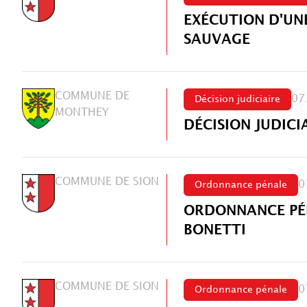
EXÉCUTION D'UN
SAUVAGE
COMMUNE DE
07
Décision judiciaire
MONTHEY
DÉCISION JUDICI
COMMUNE DE SION
0
Ordonnance pénale
ORDONNANCE PÉN
BONETTI
COMMUNE DE SION
0
Ordonnance pénale