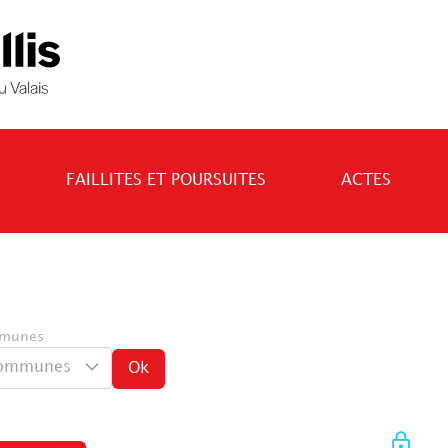
FAILLITES ET POURSUITES
ACTES
munes
ommunes
Ok