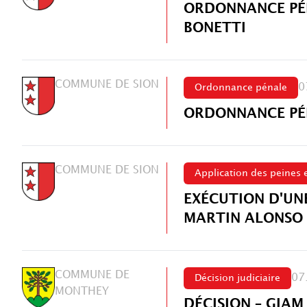
ORDONNANCE PÉN
BONETTI
COMMUNE DE SION
0
Ordonnance pénale
ORDONNANCE PÉN
COMMUNE DE SION
Application des peines 
EXÉCUTION D'UNE
MARTIN ALONSO
COMMUNE DE
07
Décision judiciaire
MONTHEY
DÉCISION – GIA