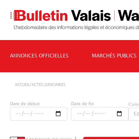
ANNONCES OFFICIELLES
MARCHÉS PUBLICS
/
ACCUEIL
ACTES JUDICIAIRES
Date de début
Date de fin
Com
C