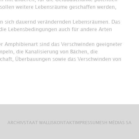
 sollen weitere Lebensräume geschaffen werden,
von sich dauernd verändernden Lebensräumen. Das
h die Lebensbedingungen auch für andere Arten
r Amphibienart sind das Verschwinden geeigneter
peln, die Kanalisierung von Bächen, die
schaft, Überbauungen sowie das Verschwinden von
ARCHIV
STAAT WALLIS
KONTAKT
IMPRESSUM
ESH MÉDIAS SA