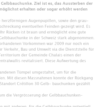
elbbauchunke. Ziel ist es, das Aussterben der
 möglichst erhalten oder sogar erhöht werden
e herzförmigen Augenpupillen, sowie den grau-
schreckung eventuellen Feinden gezeigt wird.
Es
. Ihr Rücken ist braun und ermöglicht eine gute
 Gelbbauchunke in der Schweiz stark abgenommen.
 vorhandenen Vorkommen war 2009 nur noch ein
r Verkehr, Bau und Umwelt via die Dienststelle für
 Territorium der Gemeinde Chalais einen der
ralwallis revitalisiert. Diese Aufwertung des
andenen Tümpel umgestaltet, um für die
fen. Mit diesen Massnahmen konnte der Rückgang
Standort Crétillon 30 Gelb- bauchunken gezählt
 um die Vergrösserung der Gelbbauchunken-
lon mit anderen, für die Gelbbauchunke potentiell