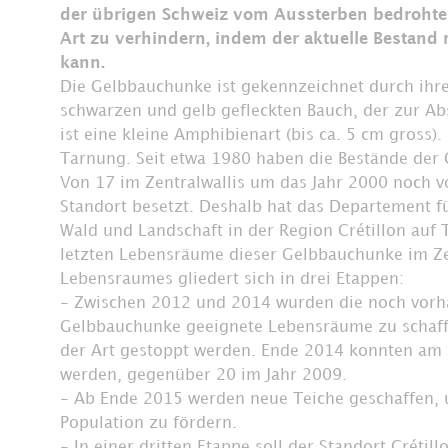
der übrigen Schweiz vom Aussterben bedrohte G
Art zu verhindern, indem der aktuelle Bestand
kann.
Die Gelbbauchunke ist gekennzeichnet durch ihr
schwarzen und gelb gefleckten Bauch, der zur Ab
ist eine kleine Amphibienart (bis ca. 5 cm gross)
Tarnung. Seit etwa 1980 haben die Bestände der
Von 17 im Zentralwallis um das Jahr 2000 noch
Standort besetzt. Deshalb hat das Departement fü
Wald und Landschaft in der Region Crétillon auf
letzten Lebensräume dieser Gelbbauchunke im Zent
Lebensraumes gliedert sich in drei Etappen:
- Zwischen 2012 und 2014 wurden die noch vorh
Gelbbauchunke geeignete Lebensräume zu schaf
der Art gestoppt werden. Ende 2014 konnten am 
werden, gegenüber 20 im Jahr 2009.
- Ab Ende 2015 werden neue Teiche geschaffen,
Population zu fördern.
- In einer dritten Etappe soll der Standort Crétil