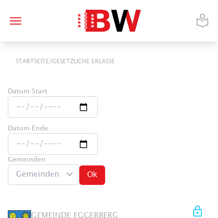
/
STARTSEITE
GESETZLICHE ERLASSE
Datum Start
Datum Ende
Gemeinden
Gemeinden
Ok
GEMEINDE EGGERBERG